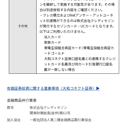
ンを継続して実施する可能性があります。その場
合は別途告知する内容をご確認ください。
・クレカ積立およびNetアンサー・アットユーネ
ットID連携ができるのは株式会社クレディセゾン
その他
が発行するセゾンカード・UCカードとなります。
以下はご利用いただけません。
法人カード
家族カード
東電生協組合員証カード/東電生協組合員証カ
ードゴールド
大和コネクト証券口座名義とID連携するクレジ
ットカード名義及び同カード引落銀行口座名
義が一致しない場合
有価証券投資に関する重要事項（大和コネクト証券）▶
金融商品仲介業者
商号
株式会社クレディセゾン
関東財務局長(金仲)第62号
加入協会
一般社団法人第二種金融商品取引業協会