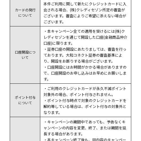
本件ご利用に関して新たにクレジットカードに入
会される場合、(株)クレディセゾン所定の審査が
カードの発行
について
ございます。審査によりご希望に添えない場合が
ございます。
・本キャンペーン全ての適用を受けるには(株)ク
レディセゾンを通じて開設した口座(金融商品仲介
口座)に限ります。
・証券口座の開設にあたりましては、審査を行っ
口座開設につ
ております。大和コネクト証券の審査基準によ
いて
り、開設をお断りする場合がございます。
・口座開設にはお時間がかかる場合がありますの
で、口座開設のお申し込みはお早めにお願いしま
す。
・ご利用のクレジットカードが永久不滅ポイント
対象外の場合、ポイント付与されません。
ポイント付与
・ポイント付与時点で対象のクレジットカードを
について
解約等している場合は、ポイント付与の対象外と
なります。
・キャンペーンの期間中であっても、予告なくキ
ャンペーンの内容を変更、終了、または期間を延
長する場合があります。
・本キャンペーン終了後も、同内容のキャンペー