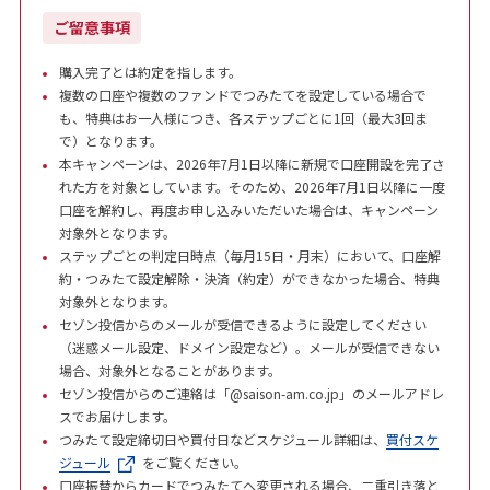
ご留意事項
購入完了とは約定を指します。
複数の口座や複数のファンドでつみたてを設定している場合で
も、特典はお一人様につき、各ステップごとに1回（最大3回ま
で）となります。
本キャンペーンは、2026年7月1日以降に新規で口座開設を完了さ
れた方を対象としています。そのため、2026年7月1日以降に一度
口座を解約し、再度お申し込みいただいた場合は、キャンペーン
対象外となります。
ステップごとの判定日時点（毎月15日・月末）において、口座解
約・つみたて設定解除・決済（約定）ができなかった場合、特典
対象外となります。
セゾン投信からのメールが受信できるように設定してください
（迷惑メール設定、ドメイン設定など）。メールが受信できない
場合、対象外となることがあります。
セゾン投信からのご連絡は「@saison-am.co.jp」のメールアドレ
スでお届けします。
つみたて設定締切日や買付日などスケジュール詳細は、
買付スケ
ジュール
をご覧ください。
口座振替からカードでつみたてへ変更される場合、二重引き落と