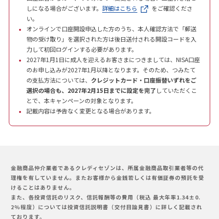
しになる場合がございます。
詳細はこちら
をご確認くださ
い。
オンラインで口座開設申込した方のうち、本人確認方法で「郵送
物の受け取り」を選択された方は後日送付される開設コードを入
力して初回ログインする必要があります。
2027年1月1日に成人を迎えるお客さまにつきましては、NISA口座
のお申し込みが2027年1月以降となります。そのため、つみたて
の支払方法については、
クレジットカード・口座振替いずれをご
選択の場合も、2027年2月15日までに設定を完了
していただくこ
とで、本キャンペーンの対象となります。
記載内容は予告なく変更となる場合があります。
金融商品仲介業者であるクレディセゾンは、所属金融商品取引業者等の代
理権を有していません。またお客様から金銭若しくは有価証券の預託を受
けることはありません。
また、各投資信託のリスク、信託報酬等の費用（税込 最大年率1.34±0.
2%程度）については投資信託説明書（交付目論見書）に詳しく記載され
ております。