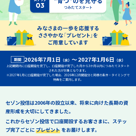
2026年7月1日
～
2027年1月6日
期間
（水）
（水）
上記期間内に口座開設を完了し、口座開設が完了した月から3か月以内につみたてスタート
された方が対象となります。
※2027年1月に口座開設が完了した場合、2026年12月開設分と同様の条件・タイミングで
特典をご案内します。
セゾン投信は2006年の設立以来、将来に向けた長期の資
産形成を大切にしてきました。
これからセゾン投信で口座開設するお客さまに、
ステッ
プ完了ごとに
プレゼント
をお届けします。