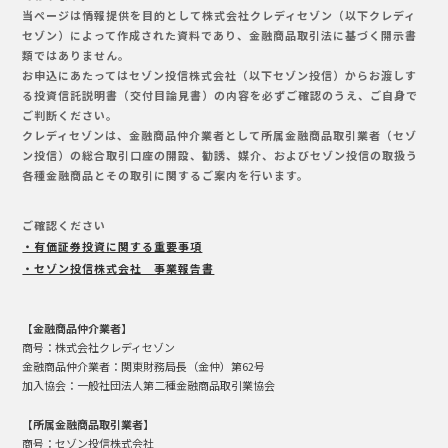
当ページは情報提供を目的として株式会社クレディセゾン（以下クレディ
セゾン）によって作成された資料であり、金融商品取引法に基づく開示書
類ではありません。
お申込にあたってはセゾン投信株式会社（以下セゾン投信）からお渡しす
る投資信託説明書（交付目論見書）の内容を必ずご確認のうえ、ご自身で
ご判断ください。
クレディセゾンは、金融商品仲介業者として所属金融商品取引業者（セゾ
ン投信）の総合取引口座の開設、勧誘、媒介、およびセゾン投信の取扱う
各種金融商品とその取引に関するご案内を行います。
ご確認ください
・有価証券投資に関する重要事項
・セゾン投信株式会社 事業報告書
【金融商品仲介業者】
商号：株式会社クレディセゾン
金融商品仲介業者：関東財務局長（金仲）第62号
加入協会：一般社団法人第二種金融商品取引業協会
【所属金融商品取引業者】
商号：セゾン投信株式会社