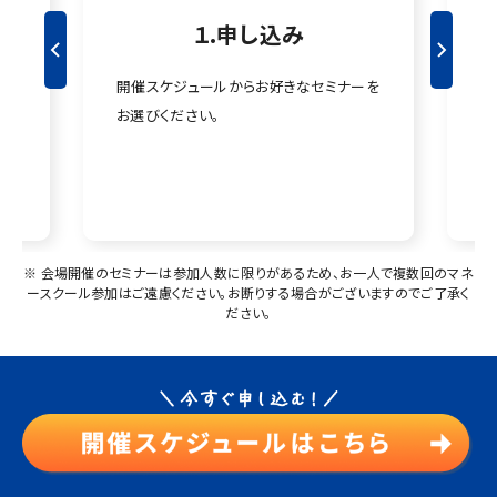
１.申し込み
申
開催スケジュールからお好きなセミナーを
【
お選びください。
お
な
【
ー
※ 会場開催のセミナーは参加⼈数に限りがあるため、お⼀⼈で複数回のマネ
ースクール参加はご遠慮ください。お断りする場合がございますのでご了承く
ださい。