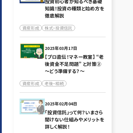
投資初心者が知るべき基礎
知識！投資の種類と始め方を
徹底解説
資産形成
株式・投資信託
2025年03月17日
【プロ直伝！マネー教室】 “老
後資金不足問題” と対策②
～どう準備する？～
資産形成
老後・相続
2025年02月04日
「投資信託」って何？いまさら
聞けない仕組みやメリットを
詳しく解説！