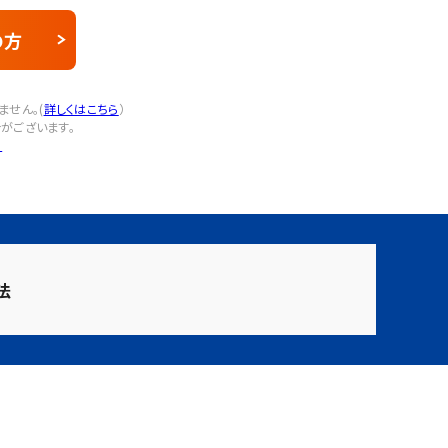
の方
せん。(
詳しくはこちら
）
がございます。
？
法