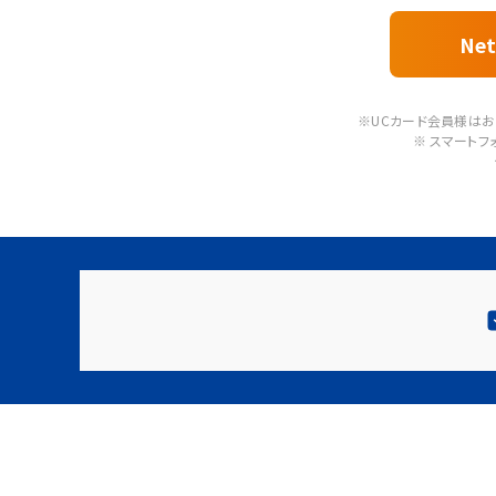
Ne
※UCカード会員様はお
※ スマート