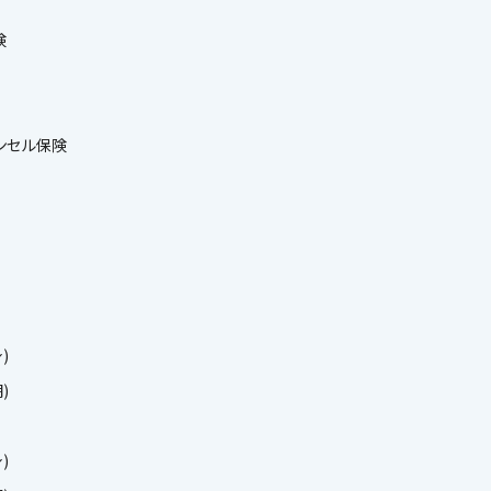
険
ンセル保険
)
)
)